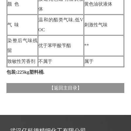
颜 色
黄色油状液体
体
温和的酯类气味,低V
气 味
刺激性气味
OC
染整后气味残
优于苯甲酸苄酯
**
留
致敏性芳香剂
不属于
属于
包装:225kg塑料桶.
【
返回主目录
】
武汉亿科德精细化工有限公司