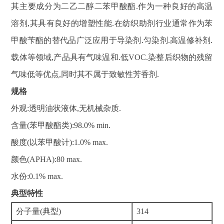
其主要成分为二乙二醇二苯甲酸酯.作为一种良好的高温
溶剂,其具有良好的增塑性能.在纺织助剂行业通常作为苯
甲酸苄酯的替代品广泛应用于导染剂.匀染剂.高温修补剂.
载体等领域,产品具有气味温和.低VOC.染整后织物的残留
气味低等优点,同时其不属于致敏性芳香剂.
规格
外观:透明油状液体,无机械杂质.
含量(苯甲酸酯类):98.0% min.
酸度(以苯甲酸计):1.0% max.
颜色(APHA):80 max.
水份:0.1% max.
典型特性
分子量(典型)
314