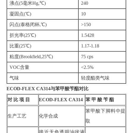
沸点(5毫米Hg,℃)
240
凝固点(℃)
10
闪点(泰格闭杯,℃)
>150
折光率(25℃)
1.5428
比重(25℃)
1.17-1.18
粘度(Brookfield,25℃)
75 cps
VOC含量
<2.5%
气味
轻度酯类气味
ECOD-FLEX CA314与苯甲酸苄酯对比
对 比 项 目
ECOD-FLEX CA314
苯 甲 酸 苄 酯
苯甲酸下脚料中提
生产工艺
化学合成
取
接近无色透明油状液