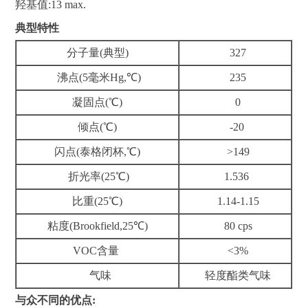
羟基值:13 max.
典型特性
分子量(典型)
327
沸点(5毫米Hg,℃)
235
凝固点(℃)
0
倾点(℃)
-20
闪点(泰格闭杯,℃)
>149
折光率(25℃)
1.536
比重(25℃)
1.14-1.15
粘度(Brookfield,25℃)
80 cps
VOC含量
<3%
气味
轻度酯类气味
与众不同的优点: