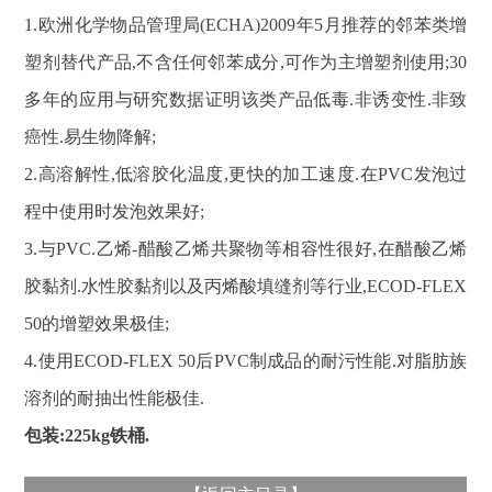
1.欧洲化学物品管理局(ECHA)2009年5月推荐的邻苯类增
塑剂替代产品,不含任何邻苯成分,可作为主增塑剂使用;30
多年的应用与研究数据证明该类产品低毒.非诱变性.非致
癌性.易生物降解;
2.高溶解性,低溶胶化温度,更快的加工速度.在PVC发泡过
程中使用时发泡效果好;
3.与PVC.乙烯-醋酸乙烯共聚物等相容性很好,在醋酸乙烯
胶黏剂.水性胶黏剂以及丙烯酸填缝剂等行业,ECOD-FLEX
50的增塑效果极佳;
4.使用ECOD-FLEX 50后PVC制成品的耐污性能.对脂肪族
溶剂的耐抽出性能极佳.
包装:225kg铁桶.